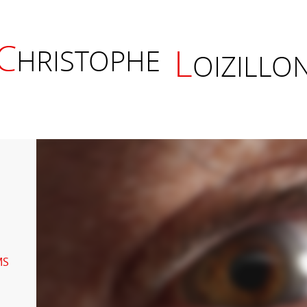
C
L
HRISTOPHE
OIZILLO
MS