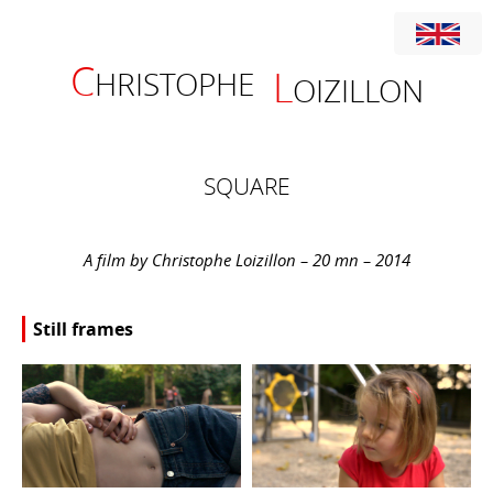
C
L
HRISTOPHE
OIZILLON
SQUARE
A film by Christophe Loizillon – 20 mn – 2014
Still frames